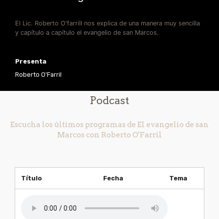
El Lic. Roberto O'farrill nos explica de una manera muy sencilla
y capítulo a capítulo el evangelio de san Marcos.
Presenta
Roberto O'Farril
Podcast
Escucha los últimos programas de El evangelio de san
Marcos con Roberto O'Farril
Título
Fecha
Tema
2020-02-07