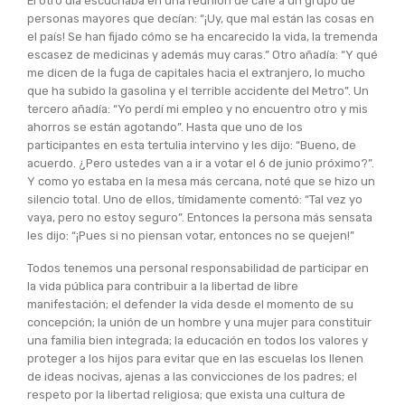
El otro día escuchaba en una reunión de café a un grupo de
personas mayores que decían: “¡Uy, que mal están las cosas en
el país! Se han fijado cómo se ha encarecido la vida, la tremenda
escasez de medicinas y además muy caras.” Otro añadía: “Y qué
me dicen de la fuga de capitales hacia el extranjero, lo mucho
que ha subido la gasolina y el terrible accidente del Metro”. Un
tercero añadía: “Yo perdí mi empleo y no encuentro otro y mis
ahorros se están agotando”. Hasta que uno de los
participantes en esta tertulia intervino y les dijo: “Bueno, de
acuerdo. ¿Pero ustedes van a ir a votar el 6 de junio próximo?”.
Y como yo estaba en la mesa más cercana, noté que se hizo un
silencio total. Uno de ellos, tímidamente comentó: “Tal vez yo
vaya, pero no estoy seguro”. Entonces la persona más sensata
les dijo: “¡Pues si no piensan votar, entonces no se quejen!”
Todos tenemos una personal responsabilidad de participar en
la vida pública para contribuir a la libertad de libre
manifestación; el defender la vida desde el momento de su
concepción; la unión de un hombre y una mujer para constituir
una familia bien integrada; la educación en todos los valores y
proteger a los hijos para evitar que en las escuelas los llenen
de ideas nocivas, ajenas a las convicciones de los padres; el
respeto por la libertad religiosa; que exista una cultura de