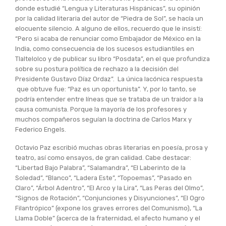
donde estudié “Lengua y Literaturas Hispánicas”, su opinión
por la calidad literaria del autor de “Piedra de Sol”, se hacía un
elocuente silencio. A alguno de ellos, recuerdo que le insistí:
“Pero si acaba de renunciar como Embajador de México en la
India, como consecuencia de los sucesos estudiantiles en
Tlaltelolco y de publicar su libro “Posdata”, en el que profundiza
sobre su postura política de rechazo a la decisión del
Presidente Gustavo Díaz Ordaz”. La única lacónica respuesta
que obtuve fue: “Paz es un oportunista”. Y, por lo tanto, se
podría entender entre líneas que se trataba de un traidor a la
causa comunista. Porque la mayoría de los profesores y
muchos compañeros seguían la doctrina de Carlos Marx y
Federico Engels.
Octavio Paz escribió muchas obras literarias en poesía, prosa y
teatro, así como ensayos, de gran calidad. Cabe destacar:
“Libertad Bajo Palabra”, “Salamandra”, “El Laberinto de la
Soledad”, “Blanco”, “Ladera Este”, “Topoemas”, “Pasado en
Claro”, “Árbol Adentro”, “El Arco y la Lira”, “Las Peras del Olmo”,
“Signos de Rotación”, “Conjunciones y Disyunciones”, “El Ogro
Filantrópico” (expone los graves errores del Comunismo), “La
Llama Doble” (acerca de la fraternidad, el afecto humano y el