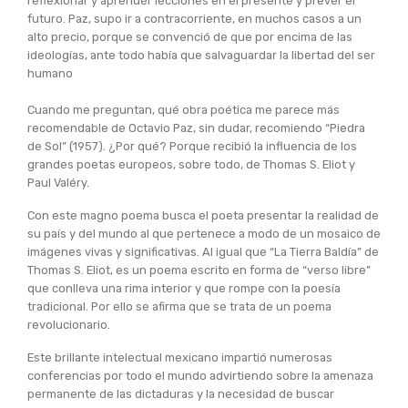
reflexionar y aprender lecciones en el presente y prever el
futuro. Paz, supo ir a contracorriente, en muchos casos a un
alto precio, porque se convenció de que por encima de las
ideologías, ante todo había que salvaguardar la libertad del ser
humano
Cuando me preguntan, qué obra poética me parece más
recomendable de Octavio Paz, sin dudar, recomiendo “Piedra
de Sol” (1957). ¿Por qué? Porque recibió la influencia de los
grandes poetas europeos, sobre todo, de Thomas S. Eliot y
Paul Valéry.
Con este magno poema busca el poeta presentar la realidad de
su país y del mundo al que pertenece a modo de un mosaico de
imágenes vivas y significativas. Al igual que “La Tierra Baldía” de
Thomas S. Eliot, es un poema escrito en forma de “verso libre”
que conlleva una rima interior y que rompe con la poesía
tradicional. Por ello se afirma que se trata de un poema
revolucionario.
Este brillante intelectual mexicano impartió numerosas
conferencias por todo el mundo advirtiendo sobre la amenaza
permanente de las dictaduras y la necesidad de buscar