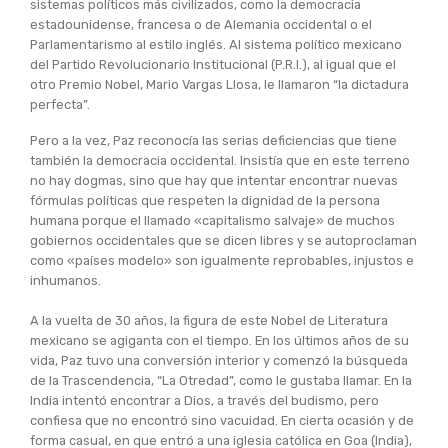
sistemas políticos más civilizados, como la democracia
estadounidense, francesa o de Alemania occidental o el
Parlamentarismo al estilo inglés. Al sistema político mexicano
del Partido Revolucionario Institucional (P.R.I.), al igual que el
otro Premio Nobel, Mario Vargas Llosa, le llamaron “la dictadura
perfecta”.
Pero a la vez, Paz reconocía las serias deficiencias que tiene
también la democracia occidental. Insistía que en este terreno
no hay dogmas, sino que hay que intentar encontrar nuevas
fórmulas políticas que respeten la dignidad de la persona
humana porque el llamado «capitalismo salvaje» de muchos
gobiernos occidentales que se dicen libres y se autoproclaman
como «países modelo» son igualmente reprobables, injustos e
inhumanos.
A la vuelta de 30 años, la figura de este Nobel de Literatura
mexicano se agiganta con el tiempo. En los últimos años de su
vida, Paz tuvo una conversión interior y comenzó la búsqueda
de la Trascendencia, “La Otredad”, como le gustaba llamar. En la
India intentó encontrar a Dios, a través del budismo, pero
confiesa que no encontró sino vacuidad. En cierta ocasión y de
forma casual, en que entró a una iglesia católica en Goa (India),