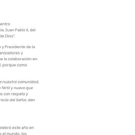
uentro
a Juan Pablo II, del
de Dios".
 y Presidente de la
ganizadores y
e la colaboración en
Sí, porque como
 de nuestra comunidad,
fértil y nuevo que
s con respeto y
acia del Señor, den
elebró este año en
o el mundo, los