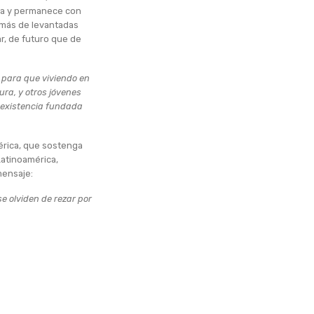
ina y permanece con
e más de levantadas
r, de futuro que de
 para que viviendo en
ura, y otros jóvenes
a existencia fundada
érica, que sostenga
Latinoamérica,
mensaje:
se olviden de rezar por