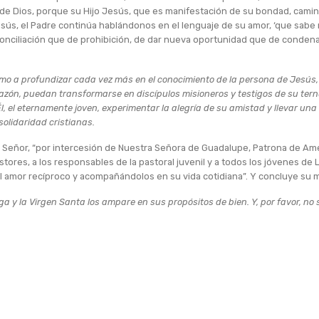
 de Dios, porque su Hijo Jesús, que es manifestación de su bondad, cam
Jesús, el Padre continúa hablándonos en el lenguaje de su amor, ‘que sab
conciliación que de prohibición, de dar nueva oportunidad que de condena
imo a profundizar cada vez más en el conocimiento de la persona de Jesús,
razón, puedan transformarse en discípulos misioneros y testigos de su tern
, el eternamente joven, experimentar la alegría de su amistad y llevar un
 solidaridad cristianas.
al Señor, “por intercesión de Nuestra Señora de Guadalupe, Patrona de Am
astores, a los responsables de la pastoral juvenil y a todos los jóvenes de 
el amor recíproco y acompañándolos en su vida cotidiana”. Y concluye su 
a y la Virgen Santa los ampare en sus propósitos de bien. Y, por favor, no 