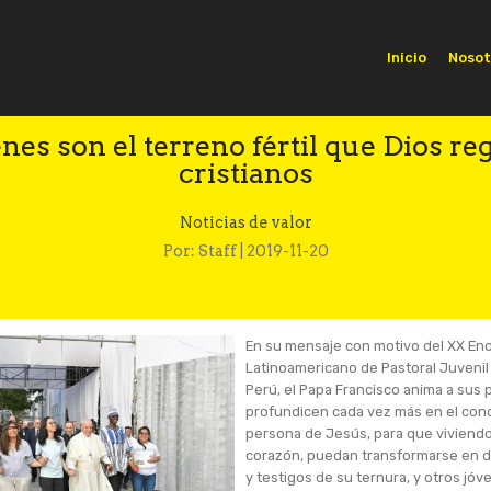
Inicio
Nosot
nes son el terreno fértil que Dios reg
cristianos
Noticias de valor
Por: Staff | 2019-11-20
En su mensaje con motivo del XX En
Latinoamericano de Pastoral Juvenil
Perú, el Papa Francisco anima a sus 
profundicen cada vez más en el cono
persona de Jesús, para que viviendo 
corazón, puedan transformarse en d
y testigos de su ternura, y otros jó