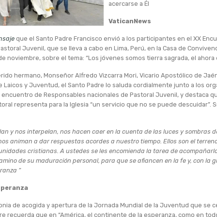
acercarse a Él
VaticanNews
nsaje
que el Santo Padre Francisco envió a los participantes en el XX Enc
storal Juvenil, que se lleva a cabo en Lima, Perú, en la Casa de Convivenci
de noviembre, sobre el tema: “Los jóvenes somos tierra sagrada, el ahora 
rido hermano, Monseñor Alfredo Vizcarra Mori, Vicario Apostólico de Jaén
 Laicos y Juventud, el Santo Padre lo saluda cordialmente junto a los or
e encuentro de Responsables nacionales de Pastoral Juvenil, y destaca qu
oral representa para la Iglesia “un servicio que no se puede descuidar”. 
lan y nos interpelan, nos hacen caer en la cuenta de las luces y sombras
os animan a dar respuestas acordes a nuestro tiempo. Ellos son el terreno 
unidades cristianas. A ustedes se les encomienda la tarea de acompañarlo
ino de su maduración personal, para que se afiancen en la fe y, con la gr
ranza ”
speranza
onia de acogida y apertura de la Jornada Mundial de la Juventud que se c
re recuerda que en “América, el continente de la esperanza, como en tod