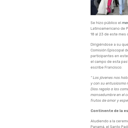
Se hizo público el
me
Latinoamericano de Pa
18 al 23 de este mes 
Dirigiéndose a su que
Comisión Episcopal de
participantes en est
el campo de esta past
escribe Francisco:
“ Los jóvenes nos hab
y con su entusiasmo n
Dios regala a las com
mansedumbre en el cam
frutos de amor y espe
Continente de la e
Aludiendo a la cerem
Panamá, el Santo Pad