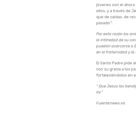
jóvenes son el ahora
ellos, y a través de 
que de caídas, de re
pasado’”.
Por esta razón los an
la intimidad de su co
puedan acercarse a Él
en la fraternidad y la
El Santo Padre pide 
con su gracia a los p
fortaleciéndolos en 
“ Que Jesús los bendig
mí ”
Fuente:news.va