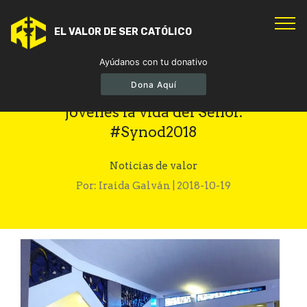
EL VALOR DE SER CATÓLICO
Ayúdanos con tu donativo
Dona Aquí
Mons. Calderón: proponer a los
jóvenes la vida del Señor.
#Synod2018
Noticias de valor
Por: Iraida Galván | 2018-10-19