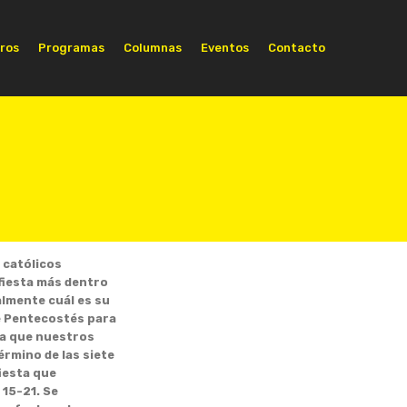
ros
Programas
Columnas
Eventos
Contacto
s católicos
fiesta más dentro
almente cuál es su
e Pentecostés para
ta que nuestros
rmino de las siete
iesta que
 15-21. Se