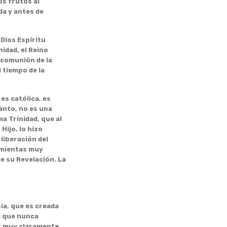
os frutos al
da y antes de
ios Espíritu
idad, el Reino
a comunión de la
 tiempo de la
s católica, es
Santo, no es una
a Trinidad, que al
Hijo, lo hizo
liberación del
amientas muy
e su Revelación. La
a, que es creada
ia que nunca
os muy claramente