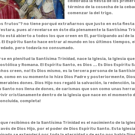
celebraba la fiesta de los primer
término de la cosecha de la ceba
comenzar la del trigo.
”? no tiene porqué extrañarnos que justo en esta fiesta D
stara, pues al revelarse en éste día plenamente la Santísima Trin
o está abierto a todos los que creen en El, participando así de l
 El Espíritu Santo hace entrar al mundo en los últimos tiempos, el
heredado, pero todavía no consumado.
enitud la Santísima Trinidad, nace la Iglesia, la Iglesia que e
postólica y Romana. El Espíritu Santo, es Dios …. Es Dios Espíritu 
os creen, no! Es Dios mismo, es la tercera persona de la Santísim
e, como en su momento lo hizo Dios Padre y posteriormente, Dios 
rables dones. Dios Hijo nos regaló la salvación, la redención, la 
tu Santo nos llena de dones, de carismas que son como unas herr
ivir cristianamente dentro de la Iglesia que nace en el momento d
oncluida, completa!
ibimos de la Santísima Trinidad es el nacimiento de la Iglesi
ravés de Dios Hijo, por el poder de Dios Espíritu Santo. Esta Igles
einado se extenderá por toda la eternidad y de esto nos habla Di