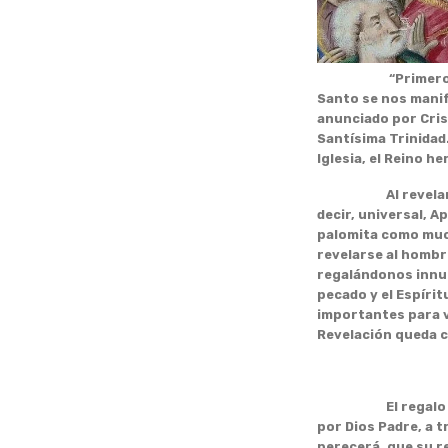
“Primeros frutos
Santo se nos manife
anunciado por Crist
Santísima Trinidad.
Iglesia, el Reino 
Al revelarse en pl
decir, universal, A
palomita como much
revelarse al hombr
regalándonos innume
pecado y el Espíri
importantes para v
Revelación queda c
El regalo que rec
por Dios Padre, a t
perecerá, que su r