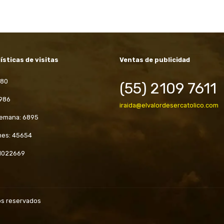
ísticas de visitas
Ventas de publicidad
980
(55) 2109 7611
 986
iraida@elvalordesercatolico.com
semana: 6895
mes: 45654
 1022669
hos reservados