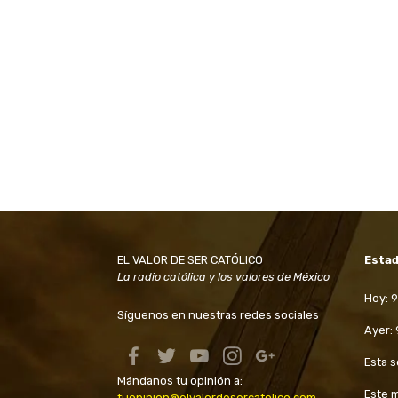
EL VALOR DE SER CATÓLICO
Estad
La radio católica y los valores de México
Hoy: 
Síguenos en nuestras redes sociales
Ayer:
Esta 
Mándanos tu opinión a:
Este 
tuopinion@elvalordesercatolico.com