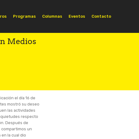
ros
Programas
Columnas
Eventos
Contacto
on Medios
cación el día 16 de
Retes mostró su deseo
uen las actividades
inquietudes respecto
ión. Después de
s, compartimos un
en la cual dio