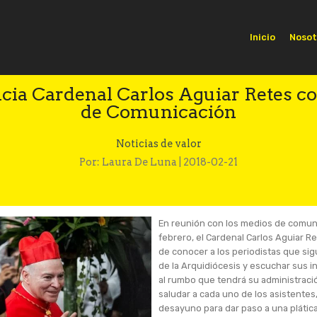
Inicio
Nosot
cia Cardenal Carlos Aguiar Retes c
de Comunicación
Noticias de valor
Por: Laura De Luna | 2018-02-21
En reunión con los medios de comuni
febrero, el Cardenal Carlos Aguiar 
de conocer a los periodistas que sig
de la Arquidiócesis y escuchar sus 
al rumbo que tendrá su administrac
saludar a cada uno de los asistente
desayuno para dar paso a una plática 