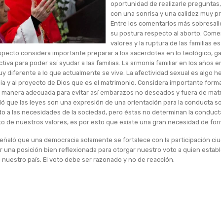
oportunidad de realizarle preguntas,
con una sonrisa y una calidez muy pr
Entre los comentarios más sobresal
su postura respecto al aborto. Come
valores y la ruptura de las familias 
specto considera importante preparar a los sacerdotes en lo teológico, g
va para poder así ayudar a las familias. La armonía familiar en los años e
uy diferente a lo que actualmente se vive. La afectividad sexual es algo
lia y al proyecto de Dios que es el matrimonio. Considera importante forma
manera adecuada para evitar así embarazos no deseados y fuera de matr
aló que las leyes son una expresión de una orientación para la conducta so
 a las necesidades de la sociedad, pero éstas no determinan la conducta
o de nuestros valores, es por esto que existe una gran necesidad de form
 señaló que una democracia solamente se fortalece con la participación 
 una posición bien reflexionada para otorgar nuestro voto a quien estab
nuestro país. El voto debe ser razonado y no de reacción.