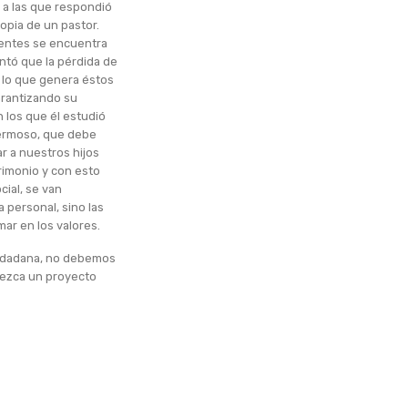
 a las que respondió
opia de un pastor.
ientes se encuentra
ntó que la pérdida de
es lo que genera éstos
arantizando su
n los que él estudió
 hermoso, que debe
r a nuestros hijos
imonio y con esto
cial, se van
 personal, sino las
ar en los valores.
ciudadana, no debemos
lezca un proyecto