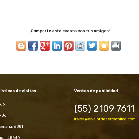
¡Comparte este evento con tus amigos!
ísticas de visitas
Ventas de publicidad
966
(55) 2109 7611
 986
iraida@elvalordesercatolico.com
semana: 6881
mes: 45640